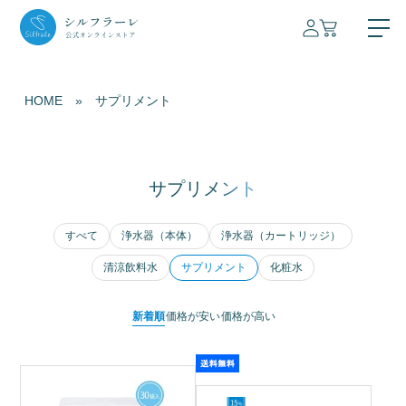
HOME
»
サプリメント
浄水器
サプリメント
本体
清涼飲料水
すべて
浄水器（本体）
浄水器（カートリッジ）
カートリッジ
サプリメント
清涼飲料水
サプリメント
化粧水
化粧水
新着順
価格が安い
価格が高い
技術紹介
会社概要