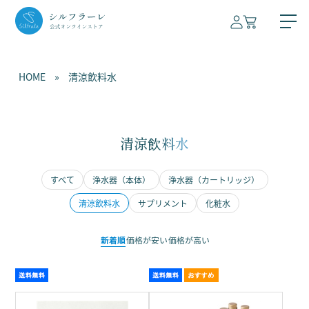
HOME
»
清涼飲料水
浄水器
清涼飲料水
本体
清涼飲料水
すべて
浄水器（本体）
浄水器（カートリッジ）
カートリッジ
サプリメント
清涼飲料水
サプリメント
化粧水
化粧水
新着順
価格が安い
価格が高い
技術紹介
会社概要