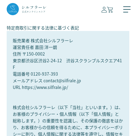
特定商取引に関する法律に基づく表記
販売業者 株式会社シルフラーレ
運営責任者 嘉田 洋一朗
住所 〒150-0002
東京都渋谷区渋谷2-24-12 渋谷スクランブルスクエア41
F
電話番号 0120-937-393
メールアドレス contact@silfrale.jp
URL https://www.silfrale.jp/
浄水器
株式会社シルフラーレ（以下「当社」といいます。）は、
本体
清涼飲料水
お客様のプライバシー・個人情報（以下「個人情報」と
総称します。）の重要性を認識し、その保護の徹底をはか
カートリッジ
サプリメント
り、お客様からの信頼を得るために、本プライバシーポリ
シーに則り、個人情報に関する法律等を遵守し、情報セキ