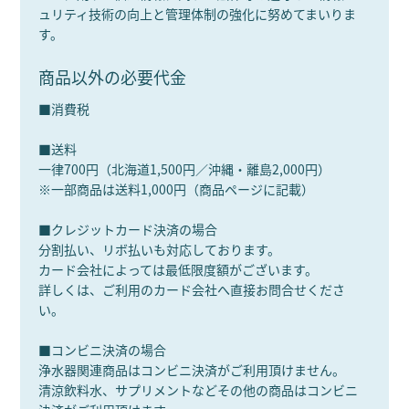
化粧水
ュリティ技術の向上と管理体制の強化に努めてまいりま
す。
技術紹介
商品以外の必要代金
会社概要
■消費税
お問い合わせ
■送料
一律700円（北海道1,500円／沖縄・離島2,000円）
※一部商品は送料1,000円（商品ページに記載）
■クレジットカード決済の場合
分割払い、リボ払いも対応しております。
カード会社によっては最低限度額がございます。
詳しくは、ご利用のカード会社へ直接お問合せくださ
い。
■コンビニ決済の場合
浄水器関連商品はコンビニ決済がご利用頂けません。
清涼飲料水、サプリメントなどその他の商品はコンビニ